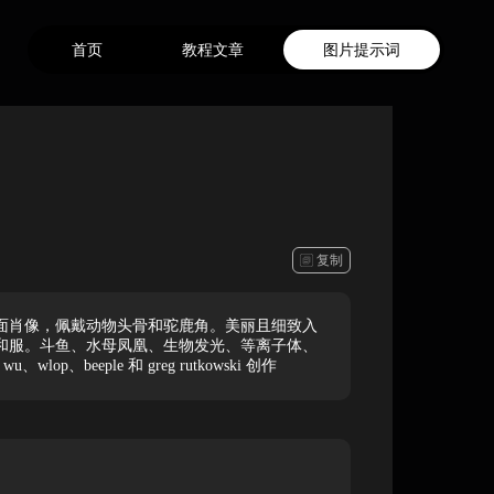
首页
教程文章
图片提示词
复制
面肖像，佩戴动物头骨和驼鹿角。美丽且细致入
和服。斗鱼、水母凤凰、生物发光、等离子体、
lop、beeple 和 greg rutkowski 创作