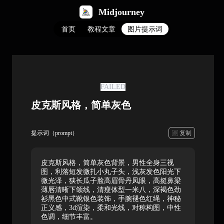
Midjourney
首页
教程文章
图片提示词
FAILED
皮克斯风格，简单灰色
复制
提示词（prompt）
皮克斯风格，简单灰色背景，男性全身三视
图，利落短发微扎小丸子头，浅灰发色阳光下
微光泽，狭长瓜子脸高眉骨丹凤眼，高挺鼻梁
薄唇清晰下颌线，清瘦体型一米八，深褐色劲
衫黑色中式靴银色装饰，手腕褪色红绳，神秘
正义感，3d渲染，柔和光线，对称构图，中性
色调，细节丰富。