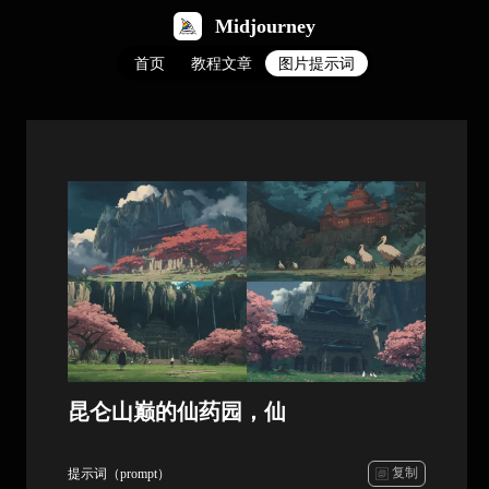
Midjourney
首页
教程文章
图片提示词
昆仑山巅的仙药园，仙
复制
提示词（prompt）